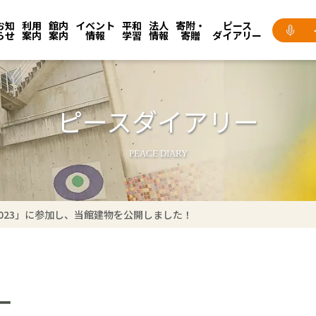
お知
利用
館内
イベント
平和
法人
寄附・
ピース
らせ
案内
案内
情報
学習
情報
寄贈
ダイアリー
ピースダイアリー
PEACE DIARY
023」に参加し、当館建物を公開しました！
ー