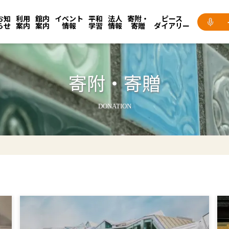
お知
利用
館内
イベント
平和
法人
寄附・
ピース
らせ
案内
案内
情報
学習
情報
寄贈
ダイアリー
寄附・寄贈
DONATION