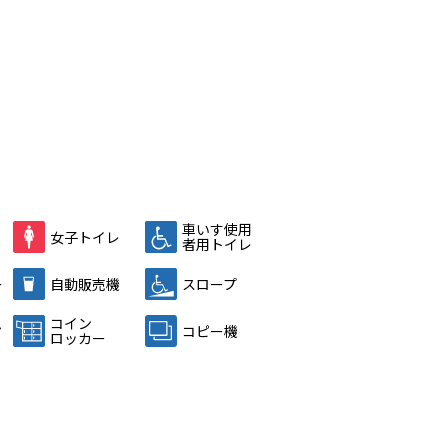
車いす使用
女子トイレ
者用トイレ
ー
自動販売機
スロープ
ム
コイン
コピー機
ロッカー