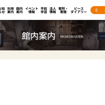
お知
利用
館内
イベント
平和
法人
寄附・
ピース
らせ
案内
案内
情報
学習
情報
寄贈
ダイアリー
館内案内
MUSEUM GUIDE