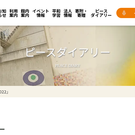
お知
利用
館内
イベント
平和
法人
寄附・
ピース
らせ
案内
案内
情報
学習
情報
寄贈
ダイアリー
ピースダイアリー
PEACE DIARY
22」
ー