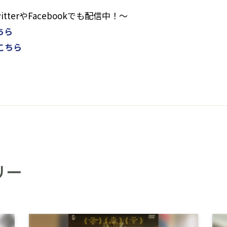
terやFacebookでも配信中！～
ちら
こちら
リー