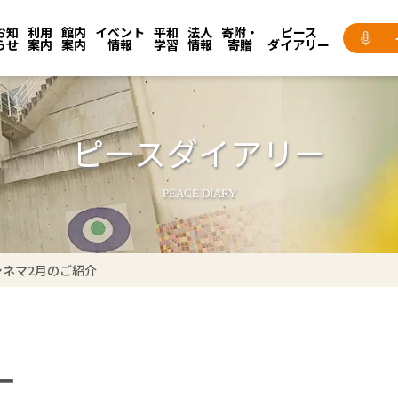
お知
利用
館内
イベント
平和
法人
寄附・
ピース
らせ
案内
案内
情報
学習
情報
寄贈
ダイアリー
ピースダイアリー
PEACE DIARY
ネマ2月のご紹介
ー