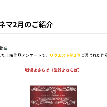
ネマ2月のご紹介
会
した上映作品アンケートで、
リクエスト第2位
に選ばれた作
戦場よさらば（武器よさらば）