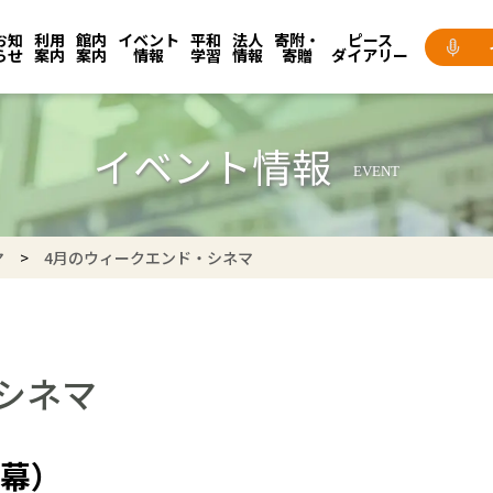
お知
利用
館内
イベント
平和
法人
寄附・
ピース
らせ
案内
案内
情報
学習
情報
寄贈
ダイアリー
イベント情報
EVENT
マ
4月のウィークエンド・シネマ
シネマ
幕）