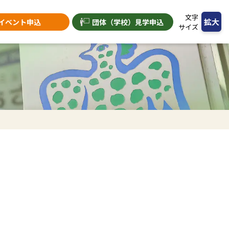
文字
拡大
イベント申込
団体（学校）
見学申込
サイズ