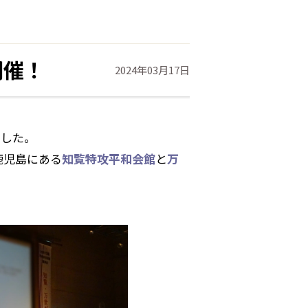
開催！
2024年03月17日
ました。
鹿児島にある
知覧特攻平和会館
と
万