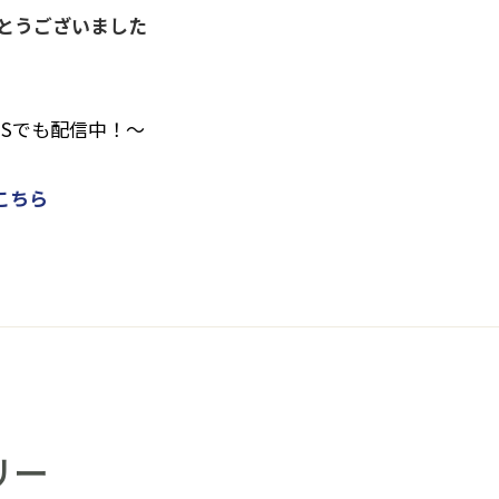
とうございました
NSでも配信中！～
こちら
リー