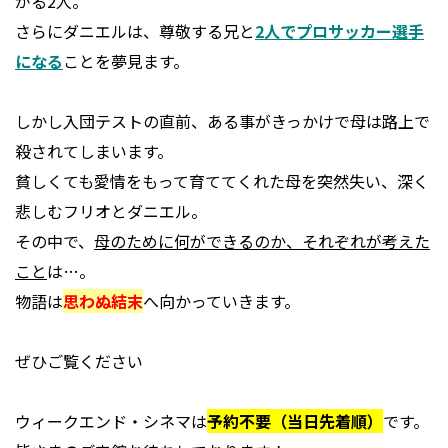
がる2人。
さらにダニエルは、尊敬する兄と
2人でプロサッカー選手
になる
ことを夢見ます。
しかし入団テストの直前、ある事がきっかけで母は路上で
殺されてしまいます。
貧しくても愛情をもって育ててくれた母を突然失い、深く
悲しむフリオとダニエル。
その中で、
母のために何ができるのか、それぞれが考えた
こと
は…。
物語は
思わぬ結末
へ向かっていきます。
ぜひご覧ください
ウィークエンド・シネマは
予約不要（当日先着順）
です。